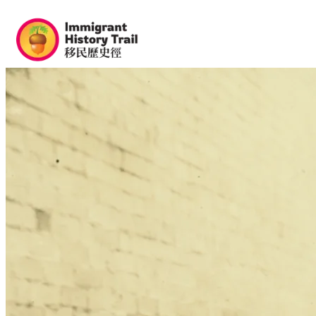
Directory
Info
Share a Story
/
EN
中文